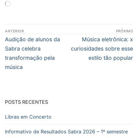
Carregando...
Navegação
ANTERIOR
PRÓXIMO
de
Post
Próximo
Audição de alunos da
Música eletrônica: x
Post
anterior:
post:
Sabra celebra
curiosidades sobre esse
transformação pela
estilo tão popular
música
POSTS RECENTES
Libras em Concerto
Informativo de Resultados Sabra 2026 – 1º semestre