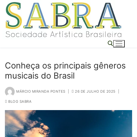
o
Pular
conteúdo
para
o
conteúdo
Conheça os principais gêneros
Pesquisar por:
musicais do Brasil
MÁRCIO MIRANDA PONTES
|
26 DE JULHO DE 2025
|
BLOG SABRA