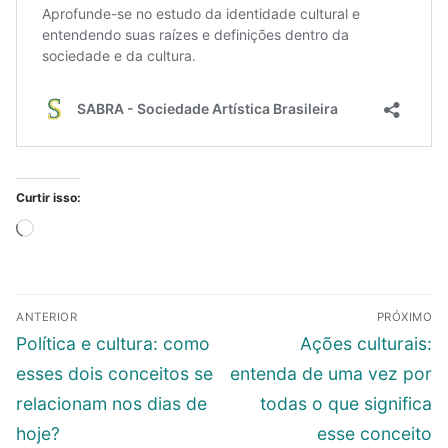
Curtir isso:
Carregando...
Navegação
ANTERIOR
PRÓXIMO
de
Post
Próximo
Política e cultura: como
Ações culturais:
Post
anterior:
post:
esses dois conceitos se
entenda de uma vez por
relacionam nos dias de
todas o que significa
hoje?
esse conceito