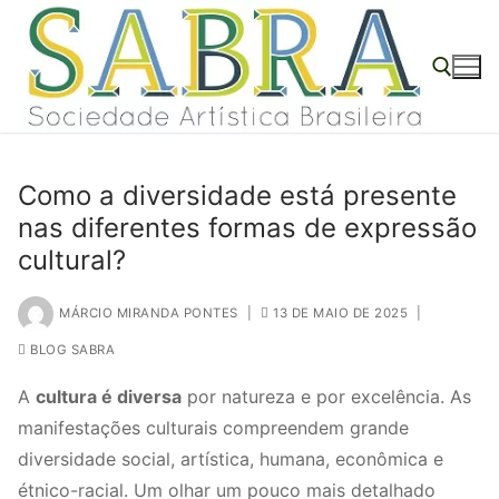
o
Pular
conteúdo
para
o
conteúdo
Pesquisar por:
Como a diversidade está presente
nas diferentes formas de expressão
cultural?
MÁRCIO MIRANDA PONTES
|
13 DE MAIO DE 2025
|
BLOG SABRA
A
cultura é diversa
por natureza e por excelência. As
manifestações culturais compreendem grande
diversidade social, artística, humana, econômica e
étnico-racial. Um olhar um pouco mais detalhado