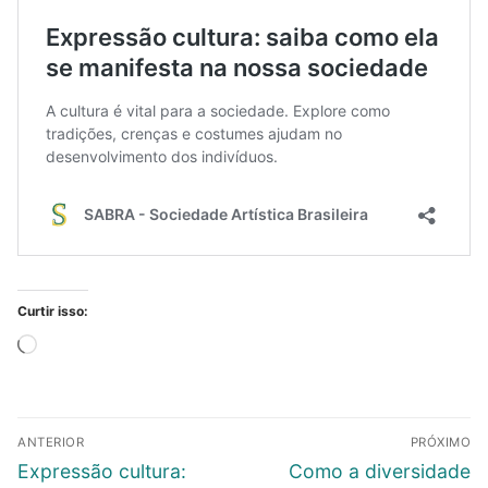
Curtir isso:
Carregando...
Navegação
ANTERIOR
PRÓXIMO
de
Post
Próximo
Expressão cultura:
Como a diversidade