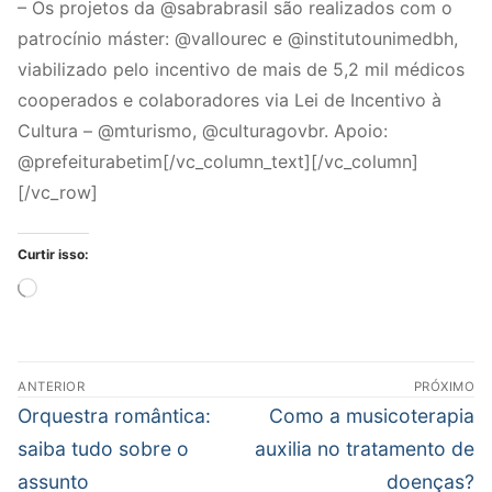
– Os projetos da @sabrabrasil são realizados com o
patrocínio máster: @vallourec e @institutounimedbh,
viabilizado pelo incentivo de mais de 5,2 mil médicos
cooperados e colaboradores via Lei de Incentivo à
Cultura – @mturismo, @culturagovbr. Apoio:
@prefeiturabetim[/vc_column_text][/vc_column]
[/vc_row]
Curtir isso:
Carregando...
Navegação
ANTERIOR
PRÓXIMO
de
Post
Próximo
Orquestra romântica:
Como a musicoterapia
Post
anterior:
post:
saiba tudo sobre o
auxilia no tratamento de
assunto
doenças?