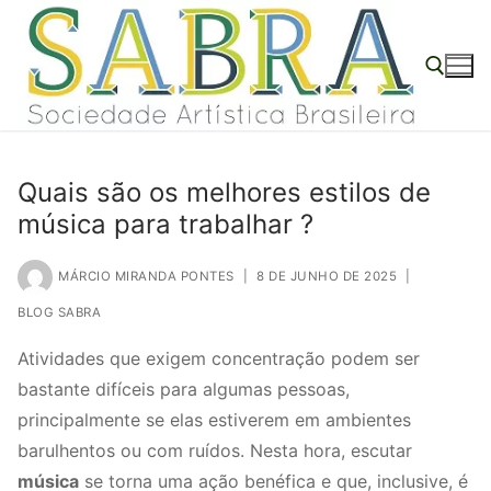
o
Pular
conteúdo
para
o
conteúdo
Pesquisar por:
Quais são os melhores estilos de
música para trabalhar ?
MÁRCIO MIRANDA PONTES
|
8 DE JUNHO DE 2025
|
BLOG SABRA
Atividades que exigem concentração podem ser
bastante difíceis para algumas pessoas,
principalmente se elas estiverem em ambientes
barulhentos ou com ruídos. Nesta hora, escutar
música
se torna uma ação benéfica e que, inclusive, é