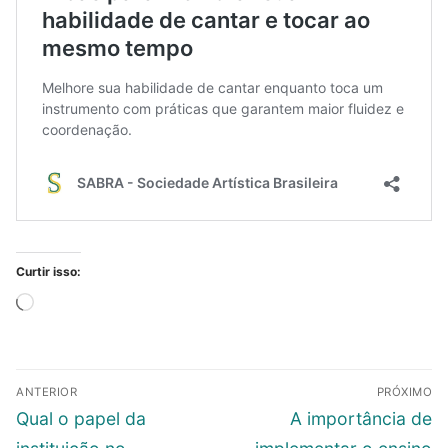
Curtir isso:
Carregando...
Navegação
ANTERIOR
PRÓXIMO
de
Post
Próximo
Qual o papel da
A importância de
Post
anterior:
post: