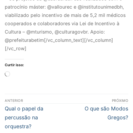
patrocínio máster: @vallourec e @institutounimedbh,
viabilizado pelo incentivo de mais de 5,2 mil médicos
cooperados e colaboradores via Lei de Incentivo à
Cultura – @mturismo, @culturagovbr. Apoio:
@prefeiturabetim[/vc_column_text][/vc_column]
[/vc_row]
Curtir isso:
Carregando...
Navegação
ANTERIOR
PRÓXIMO
de
Post
Próximo
Qual o papel da
O que são Modos
Post
anterior:
post:
percussão na
Gregos?
orquestra?