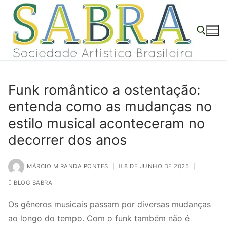
o
Pular
conteúdo
para
o
conteúdo
Pesquisar por:
Funk romântico a ostentação:
entenda como as mudanças no
estilo musical aconteceram no
decorrer dos anos
MÁRCIO MIRANDA PONTES
|
8 DE JUNHO DE 2025
|
BLOG SABRA
Os gêneros musicais passam por diversas mudanças
ao longo do tempo. Com o funk também não é