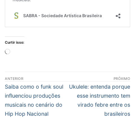
Curtir isso:
Carregando...
Navegação
ANTERIOR
PRÓXIMO
de
Post
Próximo
Saiba como o funk soul
Ukulele: entenda porque
Post
anterior:
post:
influenciou produções
esse instrumento tem
musicais no cenário do
virado febre entre os
Hip Hop Nacional
brasileiros