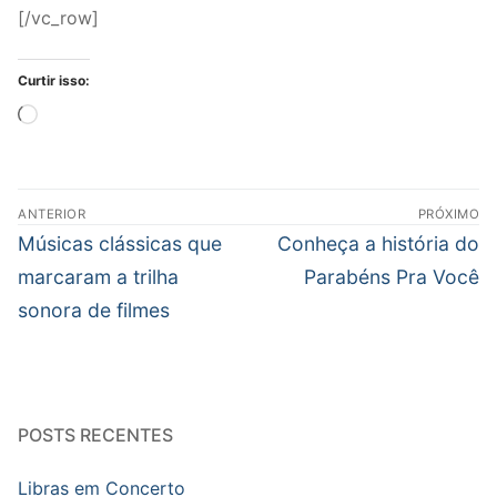
[/vc_row]
Curtir isso:
Carregando...
Navegação
ANTERIOR
PRÓXIMO
de
Post
Próximo
Músicas clássicas que
Conheça a história do
Post
anterior:
post:
marcaram a trilha
Parabéns Pra Você
sonora de filmes
POSTS RECENTES
Libras em Concerto