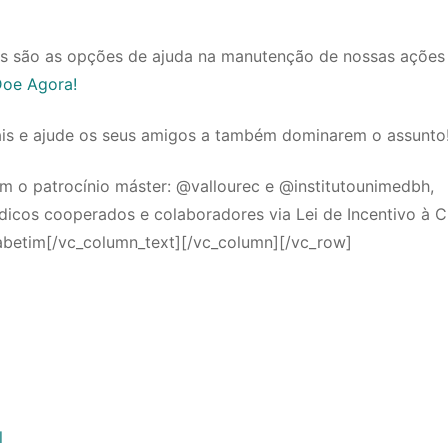
s são as opções de ajuda na manutenção de nossas ações
oe Agora!
ais e ajude os seus amigos a também dominarem o assunto
m o patrocínio máster: @vallourec e @institutounimedbh,
édicos cooperados e colaboradores via Lei de Incentivo à C
abetim[/vc_column_text][/vc_column][/vc_row]
l