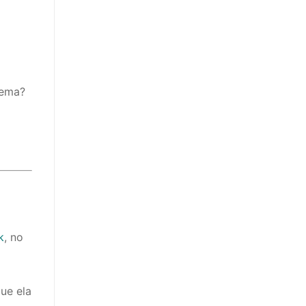
tema?
k
, no
que ela