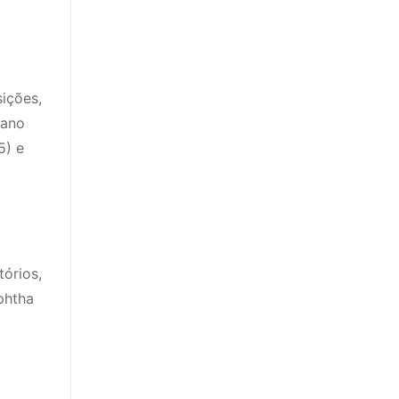
ições,
fano
5) e
órios,
phtha