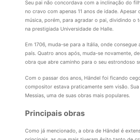
Seu pai não concordava com a inclinação do fi
no cravo com apenas 11 anos de idade. Apesar
música, porém, para agradar o pai, dividindo o
na prestigiada Universidade de Halle.
Em 1706, muda-se para a Itália, onde consegue a
país. Quatro anos após, muda-se novamente, des
obra que abre caminho para o seu estrondoso su
Com o passar dos anos, Händel foi ficando cego 
compositor estava praticamente sem visão. Sua
Messias, uma de suas obras mais populares.
Principais obras
Como já mencionado, a obra de Händel é extensa 
principais, as que mais tiveram êxito tanto de cr