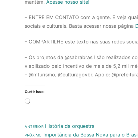
mantém.
Acesse nosso site!
– ENTRE EM CONTATO com a gente. E veja quai
sociais e culturais. Basta acessar nossa página
D
– COMPARTILHE este texto nas suas redes soci
– Os projetos da @sabrabrasil são realizados co
viabilizado pelo incentivo de mais de 5,2 mil m
– @mturismo, @culturagovbr. Apoio: @prefeitur
Curtir isso:
Carregando...
Post
História da orquestra
Navegação
ANTERIOR
Próximo
anterior:
Importância da Bossa Nova para o Brasi
PRÓXIMO