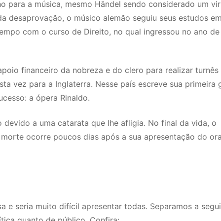
lho para a música, mesmo Händel sendo considerado um vi
 da desaprovação, o músico alemão seguiu seus estudos e
 tempo com o curso de Direito, no qual ingressou no ano de
poio financeiro da nobreza e do clero para realizar turnês
ta vez para a Inglaterra. Nesse país escreve sua primeira 
cesso: a ópera Rinaldo.
devido a uma catarata que lhe afligia. No final da vida, o
 morte ocorre poucos dias após a sua apresentação do ora
e seria muito difícil apresentar todas. Separamos a segui
ítica quanto de público. Confira: