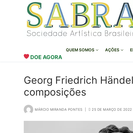
o
Pular
conteúdo
para
o
conteúdo
QUEM SOMOS
AÇÕES
E
DOE AGORA
Georg Friedrich Händel:
composições
MÁRCIO MIRANDA PONTES
|
25 DE MARÇO DE 2022