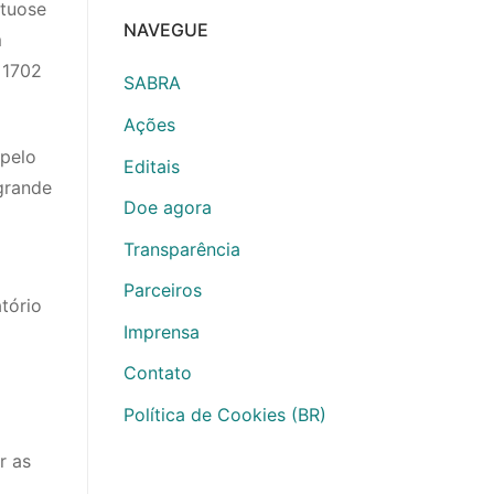
rtuose
NAVEGUE
m
 1702
SABRA
Ações
 pelo
Editais
grande
Doe agora
Transparência
Parceiros
tório
Imprensa
Contato
Política de Cookies (BR)
r as