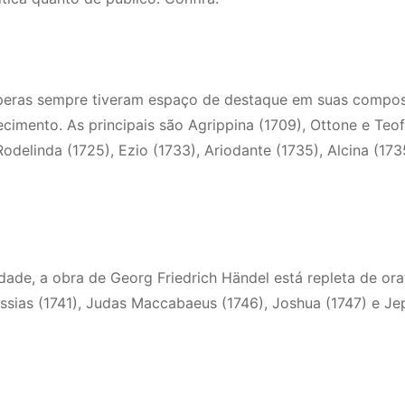
óperas sempre tiveram espaço de destaque em suas compos
cimento. As principais são Agrippina (1709), Ottone e Teo
Rodelinda (1725), Ezio (1733), Ariodante (1735), Alcina (173
de, a obra de Georg Friedrich Händel está repleta de orat
Messias (1741), Judas Maccabaeus (1746), Joshua (1747) e Je