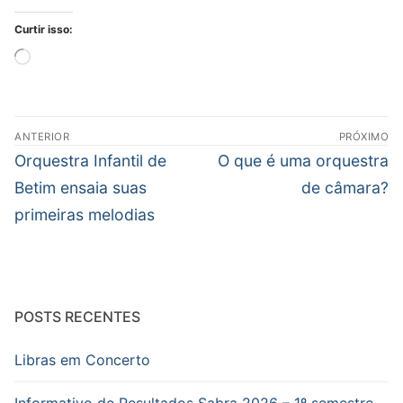
Curtir isso:
Carregando...
Navegação
ANTERIOR
PRÓXIMO
de
Post
Próximo
Orquestra Infantil de
O que é uma orquestra
Post
anterior:
post:
Betim ensaia suas
de câmara?
primeiras melodias
POSTS RECENTES
Libras em Concerto