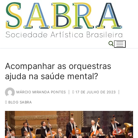
o
Pular
conteúdo
para
o
conteúdo
Acompanhar as orquestras
Pesquisar por:
ajuda na saúde mental?
MÁRCIO MIRANDA PONTES
|
17 DE JULHO DE 2023
|
BLOG SABRA