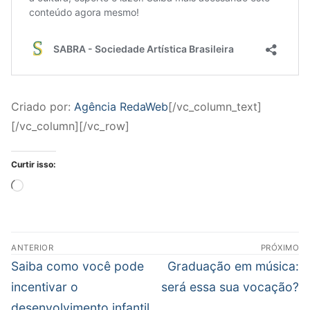
Criado por:
Agência RedaWeb
[/vc_column_text]
[/vc_column][/vc_row]
Curtir isso:
Carregando...
Navegação
ANTERIOR
PRÓXIMO
de
Post
Próximo
Saiba como você pode
Graduação em música:
Post
anterior:
post:
incentivar o
será essa sua vocação?
desenvolvimento infantil