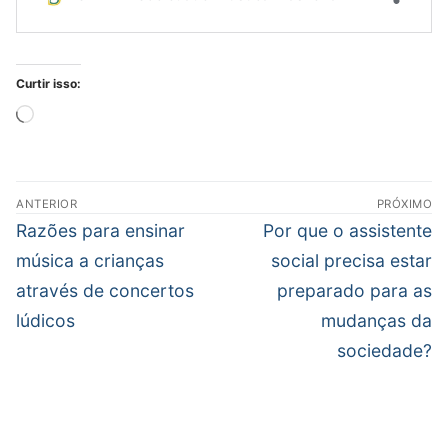
Curtir isso:
Carregando...
Navegação
ANTERIOR
PRÓXIMO
de
Post
Próximo
Razões para ensinar
Por que o assistente
Post
anterior:
post:
música a crianças
social precisa estar
através de concertos
preparado para as
lúdicos
mudanças da
sociedade?