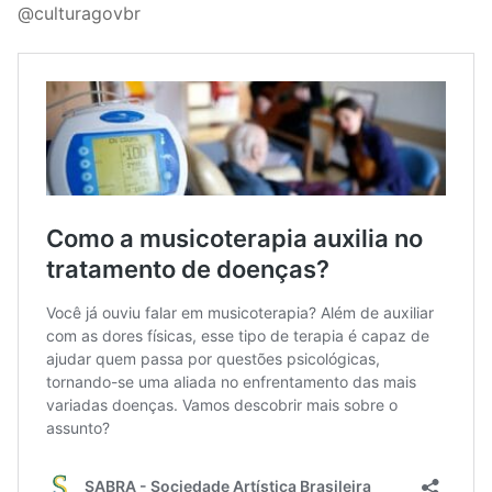
@culturagovbr