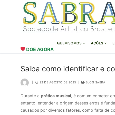
o
Pular
conteúdo
para
o
conteúdo
QUEM SOMOS
AÇÕES
E
DOE AGORA
Saiba como identificar e co
|
22 DE AGOSTO DE 2025
|
BLOG SABRA
Durante a
prática musical
, é comum cometer err
entanto, entender a origem desses erros é funda
causados por diversos fatores, como falta de c