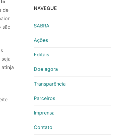
nto
,
NAVEGUE
s de
aior
SABRA
o são
Ações
os
Editais
 seja
 atinja
Doe agora
Transparência
Parceiros
eite
Imprensa
Contato