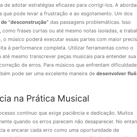
a de adotar estratégias eficazes para corrigi-los. A abord
da que pode levar a frustração e ao esgotamento. Um dos
 de “desconstrução”
das passagens problemáticas. Isso
, como frases curtas ou até mesmo notas isoladas, e traba
, o músico poderá executar essas partes com maior precis
olta à performance completa. Utilizar ferramentas como o
u até mesmo transcrever peças musicais para entender sua
 correção de erros. Para músicos que enfrentam dificuldad
a também pode ser uma excelente maneira de
desenvolver fluê
cia na Prática Musical
ocesso contínuo que exige paciência e dedicação. Muitos
lmente quando os erros parecem não desaparecer. No entan
cia e encarar cada erro como uma oportunidade de