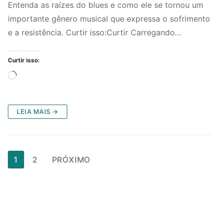
Entenda as raízes do blues e como ele se tornou um
importante gênero musical que expressa o sofrimento
e a resistência. Curtir isso:Curtir Carregando…
Curtir isso:
Carregando...
LEIA MAIS →
Paginação
1
2
PRÓXIMO
de
posts