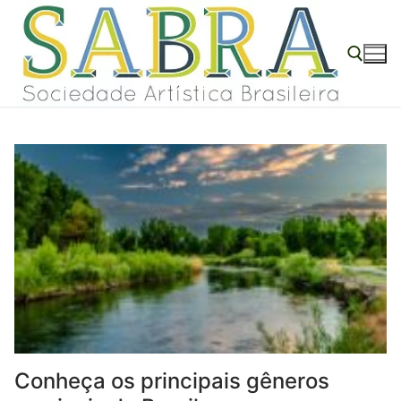
o
Pular
conteúdo
para
o
conteúdo
Pesquisar por:
Conheça os principais gêneros