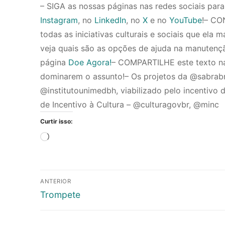
– SIGA as nossas páginas nas redes sociais pa
Instagram
, no
LinkedIn
, no
X
e no
YouTube
!– CO
todas as iniciativas culturais e sociais que ela 
veja quais são as opções de ajuda na manutençã
página
Doe Agora!
– COMPARTILHE este texto na
dominarem o assunto!– Os projetos da @sabrabra
@institutounimedbh, viabilizado pelo incentivo
de Incentivo à Cultura – @culturagovbr, @minc
Curtir isso:
Carregando...
Navegação
ANTERIOR
de
Post
Trompete
anterior:
Post