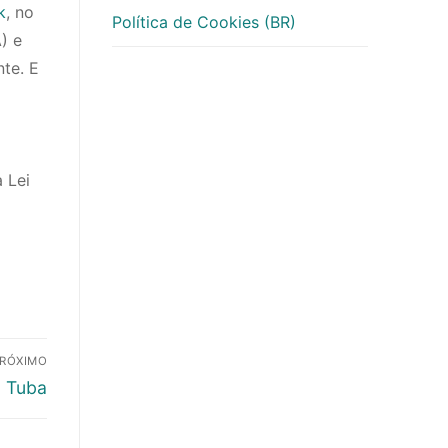
k
, no
Política de Cookies (BR)
) e
te. E
 Lei
RÓXIMO
Próximo
Tuba
post: