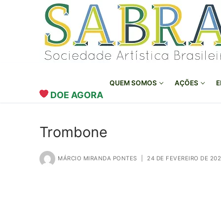
o
Pular
conteúdo
para
o
conteúdo
QUEM SOMOS
AÇÕES
E
DOE AGORA
Trombone
MÁRCIO MIRANDA PONTES
|
24 DE FEVEREIRO DE 20