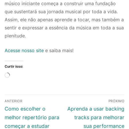
músico iniciante começa a construir uma fundação
que sustentará sua jornada musical por toda a vida.
Assim, ele não apenas aprende a tocar, mas também a
sentir e expressar a essência da música em toda a sua
plenitude.
Acesse nosso site
e saiba mais!
Curtir isso:
Carregando...
Navegação
ANTERIOR
PRÓXIMO
de
Post
Próximo
Como escolher o
Aprenda a usar backing
Post
anterior:
post:
melhor repertório para
tracks para melhorar
começar a estudar
sua performance