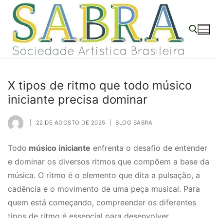
o
Pular
conteúdo
para
o
conteúdo
Pesquisar por:
X tipos de ritmo que todo músico
iniciante precisa dominar
|
22 DE AGOSTO DE 2025
|
BLOG SABRA
Todo
músico iniciante
enfrenta o desafio de entender
e dominar os diversos ritmos que compõem a base da
música. O ritmo é o elemento que dita a pulsação, a
cadência e o movimento de uma peça musical. Para
quem está começando, compreender os diferentes
tipos de ritmo é essencial para desenvolver