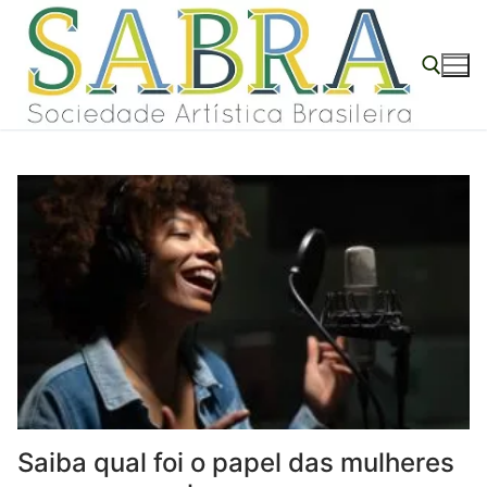
o
Pular
conteúdo
para
o
conteúdo
Pesquisar por:
Saiba qual foi o papel das mulheres