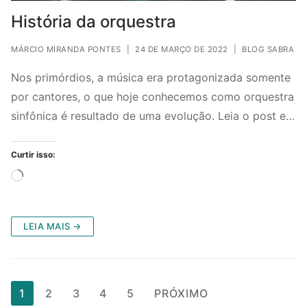
História da orquestra
MÁRCIO MIRANDA PONTES
|
24 DE MARÇO DE 2022
|
BLOG SABRA
Nos primórdios, a música era protagonizada somente
por cantores, o que hoje conhecemos como orquestra
sinfônica é resultado de uma evolução. Leia o post e…
Curtir isso:
Carregando...
LEIA MAIS →
Paginação
1
2
3
4
5
PRÓXIMO