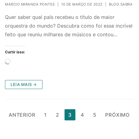
MÁRCIO MIRANDA PONTES
|
10 DE MARÇO DE 2022
|
BLOG SABRA
Quer saber qual país recebeu o título de maior
orquestra do mundo? Descubra como foi esse incrível
feito que reuniu milhares de músicos e contou…
Curtir isso:
Carregando...
LEIA MAIS →
Paginação
ANTERIOR
1
2
3
4
5
PRÓXIMO
de
posts