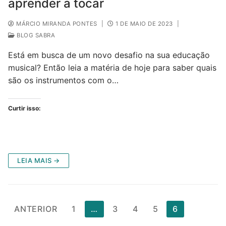
aprender a tocar
MÁRCIO MIRANDA PONTES
|
1 DE MAIO DE 2023
|
BLOG SABRA
Está em busca de um novo desafio na sua educação
musical? Então leia a matéria de hoje para saber quais
são os instrumentos com o…
Curtir isso:
LEIA MAIS →
Paginação
ANTERIOR
1
…
3
4
5
6
de