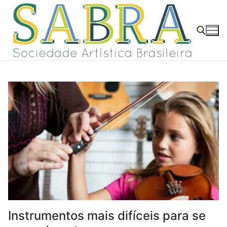
Pular
para
o
conteúdo
Pesquisar por:
Instrumentos mais difíceis para se