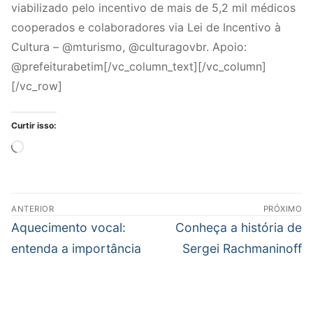
viabilizado pelo incentivo de mais de 5,2 mil médicos
cooperados e colaboradores via Lei de Incentivo à
Cultura – @mturismo, @culturagovbr. Apoio:
@prefeiturabetim[/vc_column_text][/vc_column]
[/vc_row]
Curtir isso:
Carregando...
Navegação
ANTERIOR
PRÓXIMO
de
Post
Próximo
Aquecimento vocal:
Conheça a história de
Post
anterior:
post:
entenda a importância
Sergei Rachmaninoff