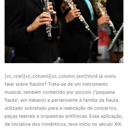
[vc_row][vc_column][vc_column_text]Você já ouviu
falar sobre flautim? Trata-se de um instrumento
musical, também conhecido por piccolo (“pequena
flauta”, em italiano) e pertencente à família da flauta,
utilizado sobretudo para a realização de concertos,
peças teatrais e orquestras sinfônicas. Essa aplicação,
de iniciativa dos românticos, teve início no século XIX.