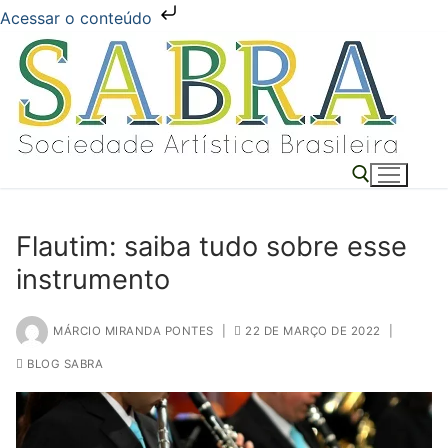
Acessar o conteúdo
Pular
para
o
conteúdo
Flautim: saiba tudo sobre esse
Pesquisar por:
instrumento
MÁRCIO MIRANDA PONTES
|
22 DE MARÇO DE 2022
|
BLOG SABRA