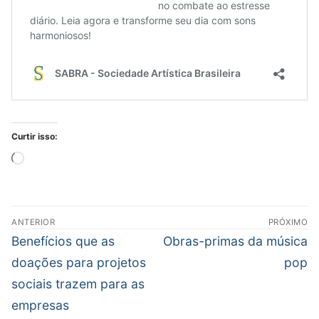
Curtir isso:
Carregando...
Navegação
ANTERIOR
PRÓXIMO
de
Post
Próximo
Benefícios que as
Obras-primas da música
Post
anterior:
post:
doações para projetos
pop
sociais trazem para as
empresas