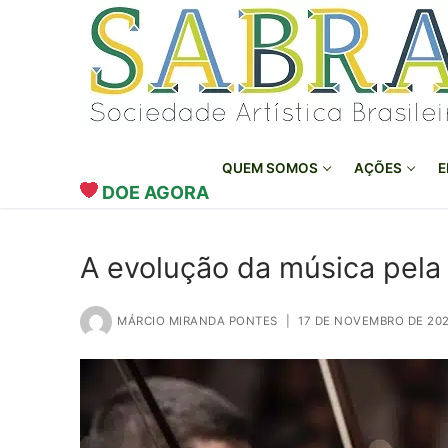
o
Pular
conteúdo
para
o
conteúdo
QUEM SOMOS
AÇÕES
E
DOE AGORA
A evolução da música pela 
MÁRCIO MIRANDA PONTES
|
17 DE NOVEMBRO DE 20