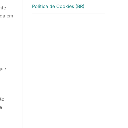
Política de Cookies (BR)
nte
ada em
que
ão
e