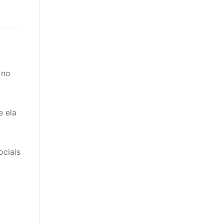
 no
e ela
ciais