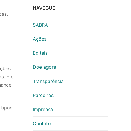
NAVEGUE
das.
SABRA
Ações
Editais
Doe agora
ações.
os. E o
Transparência
hance
Parceiros
 tipos
Imprensa
Contato