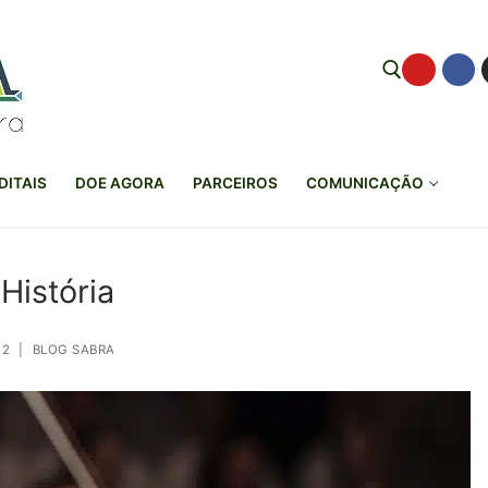
Pesquisar por:
DITAIS
DOE AGORA
PARCEIROS
COMUNICAÇÃO
História
22
|
BLOG SABRA