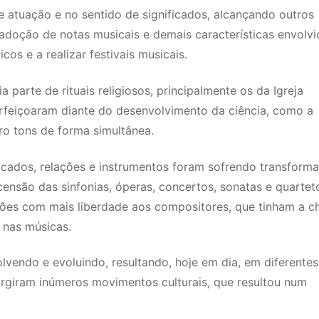
e atuação e no sentido de significados, alcançando outros
doção de notas musicais e demais características envolvi
cos e a realizar festivais musicais.
 parte de rituais religiosos, principalmente os da Igreja
erfeiçoaram diante do desenvolvimento da ciência, como a
ro tons de forma simultânea.
icados, relações e instrumentos foram sofrendo transform
censão das sinfonias, óperas, concertos, sonatas e quartet
ções com mais liberdade aos compositores, que tinham a c
 nas músicas.
vendo e evoluindo, resultando, hoje em dia, em diferentes
 surgiram inúmeros movimentos culturais, que resultou num