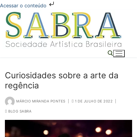
Acessar o conteúdo
Pular
para
o
conteúdo
Curiosidades sobre a arte da
Pesquisar por:
regência
MÁRCIO MIRANDA PONTES
|
1 DE JULHO DE 2022
|
BLOG SABRA