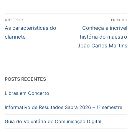
Navegação
ANTERIOR
PRÓXIMO
de
Post
Próximo
As características do
Conheça a incrível
Post
anterior:
post:
clarinete
história do maestro
João Carlos Martins
POSTS RECENTES
Libras em Concerto
Informativo de Resultados Sabra 2026 – 1º semestre
Guia do Voluntário de Comunicação Digital