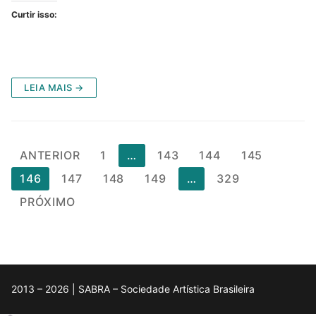
Curtir isso:
LEIA MAIS →
Paginação
ANTERIOR
1
…
143
144
145
de
146
147
148
149
…
329
posts
PRÓXIMO
2013 – 2026 | SABRA – Sociedade Artística Brasileira