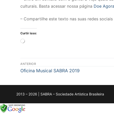
culturais. Basta acessar nossa página
Doe Agora
– Compartilhe este texto nas suas redes sociai
Curtir isso:
Carregando...
Navegação
ANTERIOR
de
Post
Oficina Musical SABRA 2019
anterior:
Post
2013 – 2026 | SABRA – Sociedade Artística Brasileira