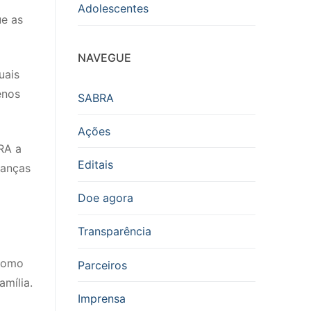
Adolescentes
ue as
NAVEGUE
uais
enos
SABRA
Ações
RA a
Editais
ianças
Doe agora
Transparência
 como
Parceiros
mília.
Imprensa