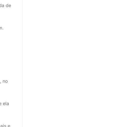
da de
m.
, no
e ela
ais e