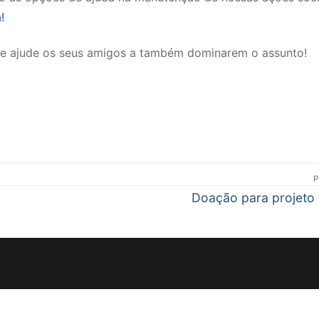
!
s e ajude os seus amigos a também dominarem o assunto!
P
Próximo
Doação para projeto 
post: