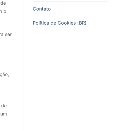
 de
Contato
m o
Política de Cookies (BR)
ra ser
ção,
 de
r um