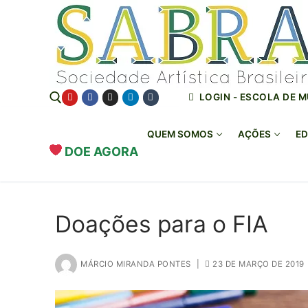
o
Pular
conteúdo
para
o
conteúdo
LOGIN - ESCOLA DE 
QUEM SOMOS
AÇÕES
ED
DOE AGORA
Pesquisar por:
Doações para o FIA
MÁRCIO MIRANDA PONTES
|
23 DE MARÇO DE 2019