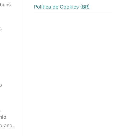
lbuns
Política de Cookies (BR)
s
s
,
mio
o ano.