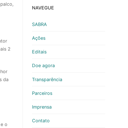
palco,
NAVEGUE
SABRA
Ações
ntor
ais 2
Editais
Doe agora
lhor
s da
Transparência
Parceiros
Imprensa
Contato
 e o