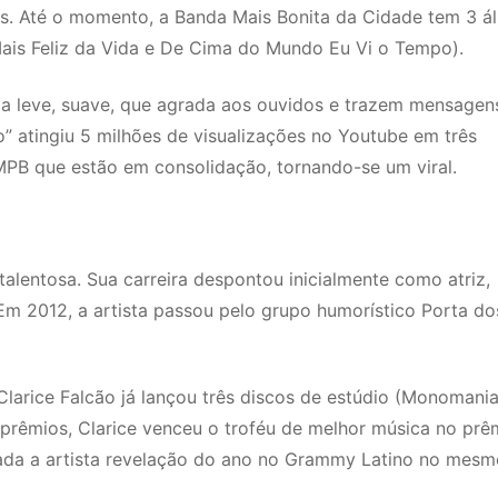
s. Até o momento, a Banda Mais Bonita da Cidade tem 3 á
Mais Feliz da Vida e De Cima do Mundo Eu Vi o Tempo).
da leve, suave, que agrada aos ouvidos e trazem mensagen
o” atingiu 5 milhões de visualizações no Youtube em três
MPB que estão em consolidação, tornando-se um viral.
alentosa. Sua carreira despontou inicialmente como atriz,
m 2012, a artista passou pelo grupo humorístico Porta do
larice Falcão já lançou três discos de estúdio (Monomania
prêmios, Clarice venceu o troféu de melhor música no prê
ada a artista revelação do ano no Grammy Latino no mesm