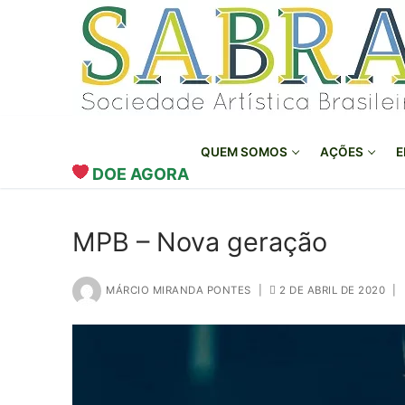
o
Pular
conteúdo
para
o
conteúdo
QUEM SOMOS
AÇÕES
E
DOE AGORA
MPB – Nova geração
MÁRCIO MIRANDA PONTES
|
2 DE ABRIL DE 2020
|