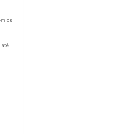
com os
 até