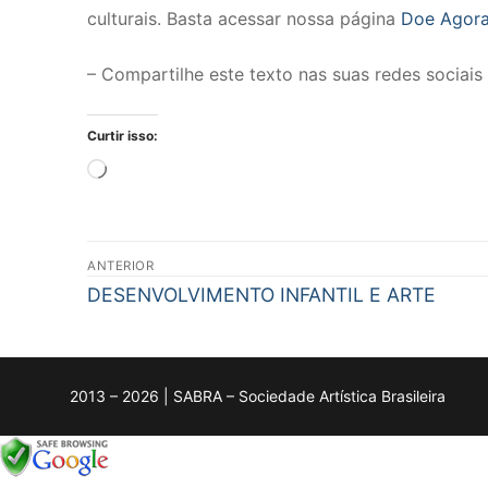
culturais. Basta acessar nossa página
Doe Agora
– Compartilhe este texto nas suas redes sociai
Curtir isso:
Carregando...
Navegação
ANTERIOR
de
Post
DESENVOLVIMENTO INFANTIL E ARTE
anterior:
Post
2013 – 2026 | SABRA – Sociedade Artística Brasileira