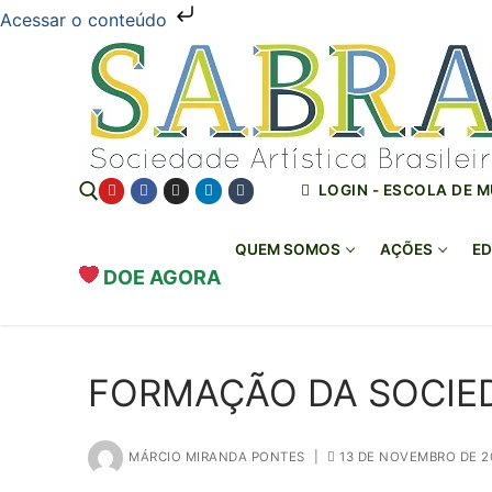
Acessar o conteúdo
Pular
para
o
conteúdo
LOGIN - ESCOLA DE 
QUEM SOMOS
AÇÕES
ED
DOE AGORA
Pesquisar por:
FORMAÇÃO DA SOCIED
MÁRCIO MIRANDA PONTES
|
13 DE NOVEMBRO DE 2