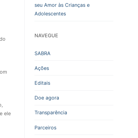
seu Amor às Crianças e
Adolescentes
NAVEGUE
 do
SABRA
Ações
com
Editais
Doe agora
o,
Transparência
e ele
Parceiros