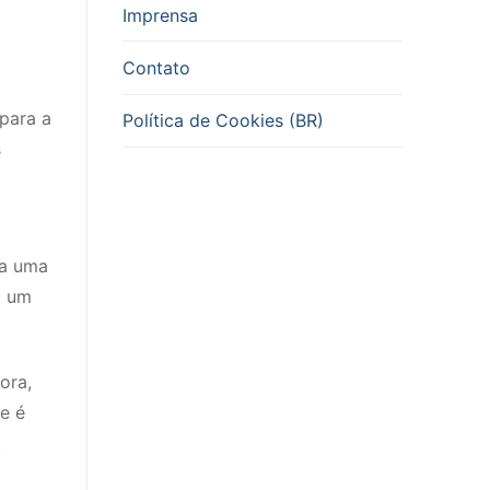
Imprensa
Contato
 para a
Política de Cookies (BR)
s
ra uma
o um
ora,
e é
.