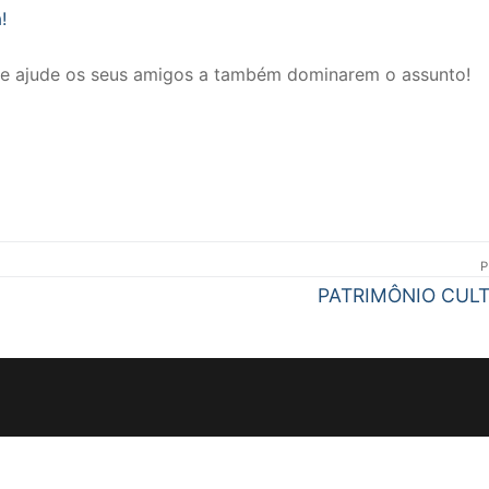
!
s e ajude os seus amigos a também dominarem o assunto!
P
Próximo
PATRIMÔNIO CUL
post: