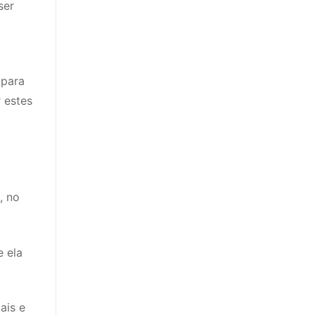
ser
 para
 estes
, no
e ela
ais e