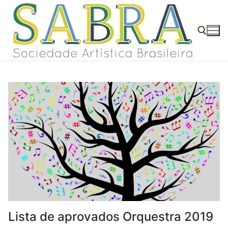
o
Pular
conteúdo
para
o
conteúdo
Pesquisar por:
Lista de aprovados Orquestra 2019