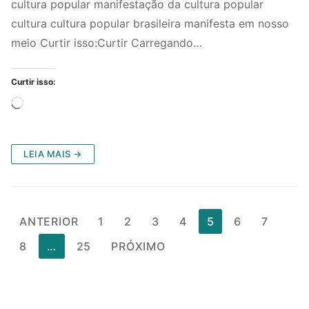
cultura popular manifestação da cultura popular
cultura cultura popular brasileira manifesta em nosso
meio Curtir isso:Curtir Carregando…
Curtir isso:
Carregando...
LEIA MAIS →
Paginação
ANTERIOR
1
2
3
4
5
6
7
de
8
…
25
PRÓXIMO
posts