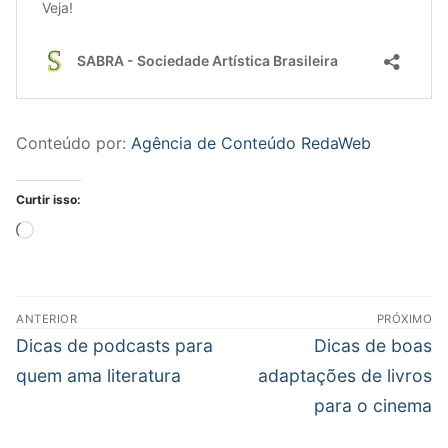
Conteúdo por:
Agência de Conteúdo RedaWeb
Curtir isso:
Carregando...
Navegação
ANTERIOR
PRÓXIMO
de
Post
Próximo
Dicas de podcasts para
Dicas de boas
Post
anterior:
post:
quem ama literatura
adaptações de livros
para o cinema