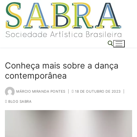
o
Pular
conteúdo
para
o
conteúdo
Conheça mais sobre a dança
Pesquisar por:
contemporânea
MÁRCIO MIRANDA PONTES
|
18 DE OUTUBRO DE 2023
|
BLOG SABRA