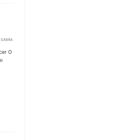
 SABRA
cer O
éu